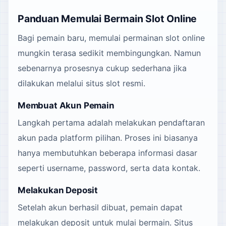
Panduan Memulai Bermain Slot Online
Bagi pemain baru, memulai permainan slot online
mungkin terasa sedikit membingungkan. Namun
sebenarnya prosesnya cukup sederhana jika
dilakukan melalui situs slot resmi.
Membuat Akun Pemain
Langkah pertama adalah melakukan pendaftaran
akun pada platform pilihan. Proses ini biasanya
hanya membutuhkan beberapa informasi dasar
seperti username, password, serta data kontak.
Melakukan Deposit
Setelah akun berhasil dibuat, pemain dapat
melakukan deposit untuk mulai bermain. Situs