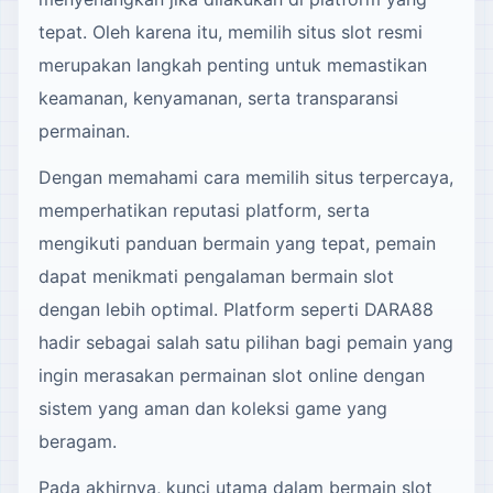
tepat. Oleh karena itu, memilih situs slot resmi
merupakan langkah penting untuk memastikan
keamanan, kenyamanan, serta transparansi
permainan.
Dengan memahami cara memilih situs terpercaya,
memperhatikan reputasi platform, serta
mengikuti panduan bermain yang tepat, pemain
dapat menikmati pengalaman bermain slot
dengan lebih optimal. Platform seperti DARA88
hadir sebagai salah satu pilihan bagi pemain yang
ingin merasakan permainan slot online dengan
sistem yang aman dan koleksi game yang
beragam.
Pada akhirnya, kunci utama dalam bermain slot