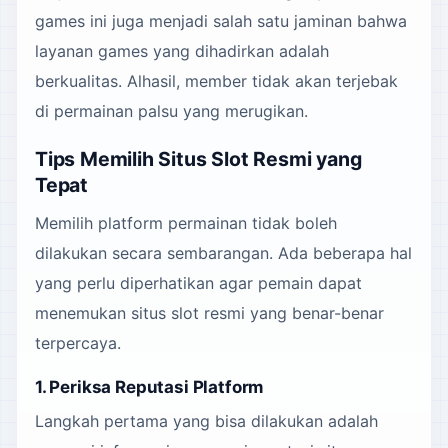
games ini juga menjadi salah satu jaminan bahwa
layanan games yang dihadirkan adalah
berkualitas. Alhasil, member tidak akan terjebak
di permainan palsu yang merugikan.
Tips Memilih Situs Slot Resmi yang
Tepat
Memilih platform permainan tidak boleh
dilakukan secara sembarangan. Ada beberapa hal
yang perlu diperhatikan agar pemain dapat
menemukan situs slot resmi yang benar-benar
terpercaya.
1. Periksa Reputasi Platform
Langkah pertama yang bisa dilakukan adalah