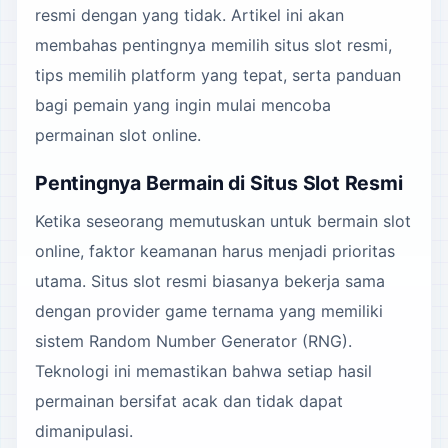
resmi dengan yang tidak. Artikel ini akan
membahas pentingnya memilih situs slot resmi,
tips memilih platform yang tepat, serta panduan
bagi pemain yang ingin mulai mencoba
permainan slot online.
Pentingnya Bermain di Situs Slot Resmi
Ketika seseorang memutuskan untuk bermain slot
online, faktor keamanan harus menjadi prioritas
utama. Situs slot resmi biasanya bekerja sama
dengan provider game ternama yang memiliki
sistem Random Number Generator (RNG).
Teknologi ini memastikan bahwa setiap hasil
permainan bersifat acak dan tidak dapat
dimanipulasi.